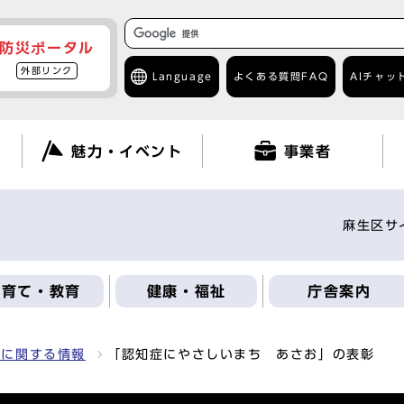
防災ポータル
外部リンク
Language
よくある質問
FAQ
AIチャッ
て
魅力・イベント
事業者
麻生区サ
子育て・教育
健康・福祉
庁舎案内
症に関する情報
「認知症にやさしいまち あさお」の表彰