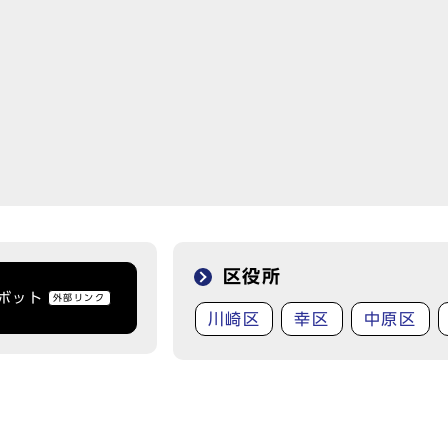
区役所
トボット
外部リンク
川崎区
幸区
中原区