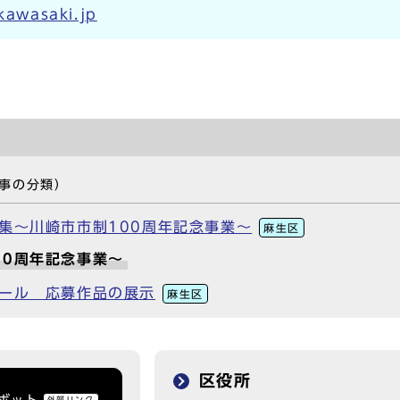
.kawasaki.jp
事の分類）
集～川崎市市制100周年記念事業～
麻生区
40周年記念事業～
クール 応募作品の展示
麻生区
区役所