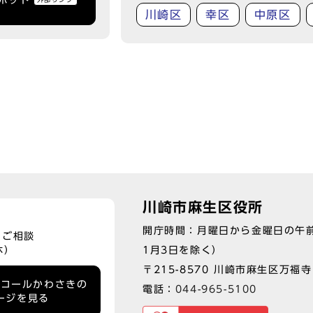
トボット
外部リンク
川崎区
幸区
中原区
川崎市麻生区役所
開庁時間：月曜日から金曜日の午前
、ご相談
1月3日を除く）
休）
〒215-8570 川崎市麻生区万福寺1
ーコールかわさきの
電話：
044-965-5100
ージを見る