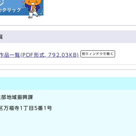
覧
別ウィンドウで開く
一覧(PDF形式, 792.03KB)
進部地域振興課
生区万福寺1丁目5番1号