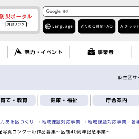
防災ポータル
外部リンク
Language
よくある質問
FAQ
AIチャッ
て
魅力・イベント
事業者
麻生区サ
子育て・教育
健康・福祉
庁舎案内
魅力ある区づくり
地域課題対応事業
地域課題対応事業 各
光写真コンクール作品募集～区制40周年記念事業～