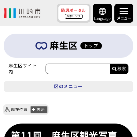
防災ポータル
外部リンク
メニュー
Language
麻生区
トップ
麻生区サイト
検索
内
区のメニュー
現在位置
表示
第11回 麻生区観光写真