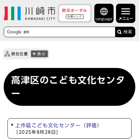
防災ポータル
外部リンク
メニュー
Language
検索
現在位置
表示
高津区のこども文化センタ
ー
上作延こども文化センター（評価）
[2025年8月28日]