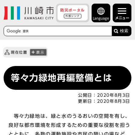
防災ポータル
外部リンク
メニュー
Language
検索
現在位置
表示
等々力緑地再編整備とは
公開日：
2020年8月3日
更新日：
2020年8月3日
等々力緑地は、緑と水のうるおいの空間を有し、
良好な都市環境を形成するための重要な役割を担う
とともに、多数の運動施設や市民の憩いの場など、