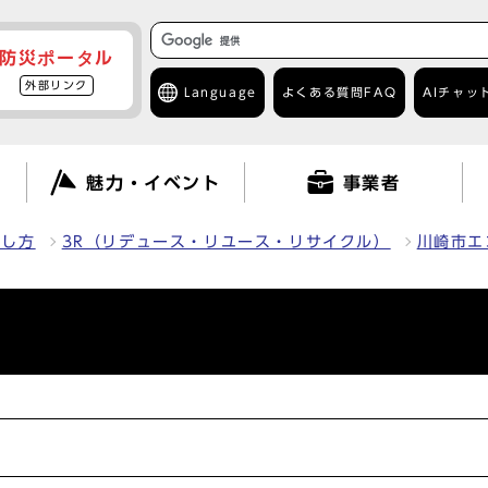
防災ポータル
外部リンク
Language
よくある質問
FAQ
AIチャッ
て
魅力・イベント
事業者
出し方
3R（リデュース・リユース・リサイクル）
川崎市エ