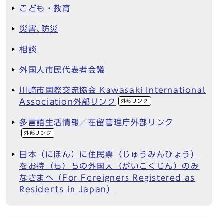
こども・教育
災害､防災
相談
外国人市民代表者会議
川崎市国際交流協会 Kawasaki International
Association外部リンク
外部リンク
多言語生活情報／在留管理庁外部リンク
外部リンク
日本（にほん）に住民票（じゅうみんひょう）
をお持（も）ちの外国人（がいこくじん）のみ
なさまへ（For Foreigners Registered as
Residents in Japan）