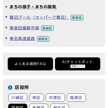
まちの様子・まちの開発
鷺沼プール（カッパーク鷺沼）
宮前区
東急田園都市線
宮前区
東名高速道路
宮前区
AIチャットボット
よくある質問FAQ
外部リンク
区役所
川崎区
幸区
中原区
高津区
宮前区
多摩区
麻生区