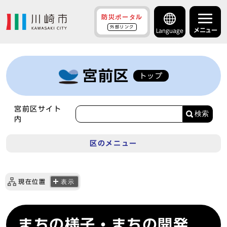
防災ポータル
外部リンク
メニュー
Language
宮前区
トップ
宮前区サイト
検索
内
区のメニュー
現在位置
表示
まちの様子・まちの開発