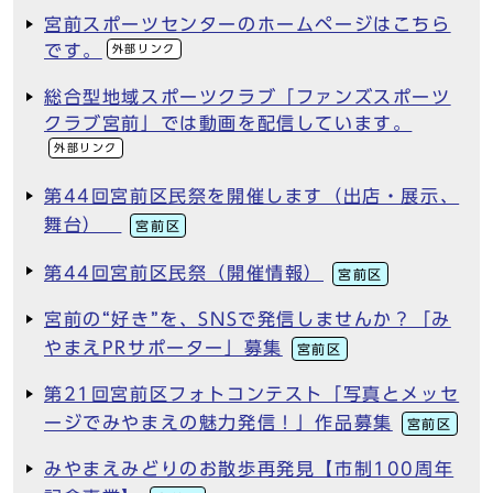
宮前スポーツセンターのホームページはこちら
です。
外部リンク
総合型地域スポーツクラブ「ファンズスポーツ
クラブ宮前」では動画を配信しています。
外部リンク
第44回宮前区民祭を開催します（出店・展示、
舞台）
宮前区
第44回宮前区民祭（開催情報）
宮前区
宮前の“好き”を、SNSで発信しませんか？「み
やまえPRサポーター」募集
宮前区
第21回宮前区フォトコンテスト「写真とメッセ
ージでみやまえの魅力発信！」作品募集
宮前区
みやまえみどりのお散歩再発見【市制100周年