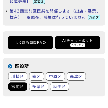
記念事業】
宮前区
第43回宮前区民祭を開催します（出店・展示、
舞台） ※現在、募集は行っていません
宮前区
AIチャットボット
よくある質問FAQ
外部リンク
区役所
川崎区
幸区
中原区
高津区
宮前区
多摩区
麻生区