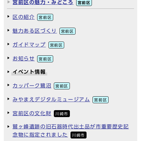
宮前区の魅力・みどころ
宮前区
区の紹介
宮前区
魅力ある区づくり
宮前区
ガイドマップ
宮前区
お知らせ
宮前区
イベント情報
カッパーク鷺沼
宮前区
みやまえデジタルミュージアム
宮前区
宮前区の文化財
川崎市
鷲ヶ峰遺跡の旧石器時代出土品が市重要歴史記
念物に指定されました
川崎市