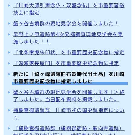
「川崎大師引声念仏・双盤念仏」を市重要習俗
技芸に指定
蟹ヶ谷古墳群の現地見学会を開催しました！
早野上ノ原遺跡第4次発掘調査現地見学会を実
施しました！！
「北条家虎朱印状」を市重要歴史記念物に指定
「深瀬家長屋門」を市重要歴史記念物に指定
新たに「鷲ヶ峰遺跡旧石器時代出土品」を川崎
市重要歴史記念物に指定しました
蟹ヶ谷古墳群の現地見学会を開催します！＞終
了しました。当日配布資料を掲載しました。
橘樹官衙遺跡群 川崎市初の国史跡指定につい
て
『橘樹官衙遺跡群（橘樹郡衙跡・影向寺遺跡）