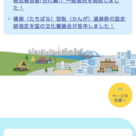
総括報告書[古代編]』一般販売を開始しまし
た！
橘樹（たちばな）官衙（かんが）遺跡群の国史
跡指定を国の文化審議会が答申しました！
ページの
先頭へ