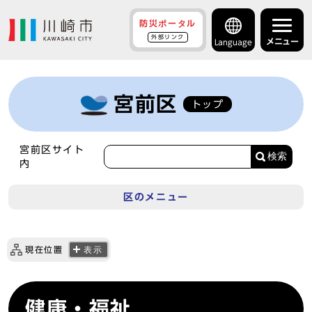
防災ポータル
外部リンク
メニュー
Language
宮前区
トップ
宮前区サイト
検索
内
区のメニュー
現在位置
表示
健康・福祉