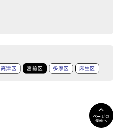
高津区
宮前区
多摩区
麻生区
ページの
先頭へ