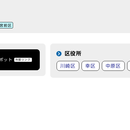
宮前区
区役所
トボット
外部リンク
川崎区
幸区
中原区