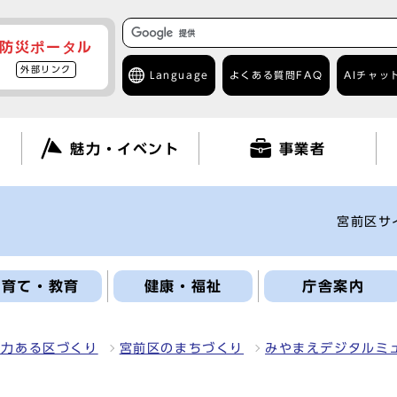
防災ポータル
外部リンク
Language
よくある質問
FAQ
AIチャッ
て
魅力・イベント
事業者
宮前区サ
子育て・教育
健康・福祉
庁舎案内
魅力ある区づくり
宮前区のまちづくり
みやまえデジタルミ