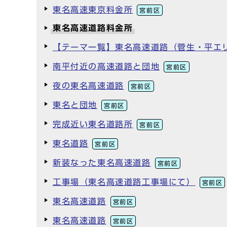
東名高速東京料金所
宮前区
東名高速道路料金所
【テーマ一覧】東名高速道路（菅生・平エ
南平付近の高速道路と団地
宮前区
夜の東名高速道路
宮前区
東名と団地
宮前区
完成近い東名道路所
宮前区
東名道路
宮前区
新装なった東名高速道路
宮前区
工事場（東名高速道路工事場にて）
宮前区
東名高速道路
宮前区
東名高速道路
宮前区