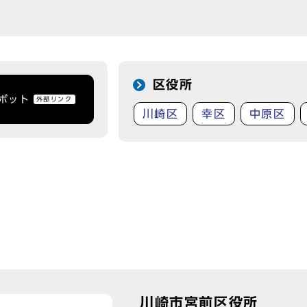
区役所
トボット
外部リンク
川崎区
幸区
中原区
川崎市宮前区役所