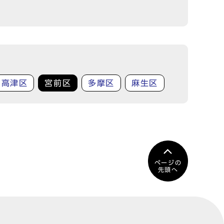
高津区
宮前区
多摩区
麻生区
ページの
先頭へ