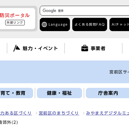
防災ポータル
外部リンク
Language
よくある質問
FAQ
AIチャッ
て
魅力・イベント
事業者
宮前区サ
子育て・教育
健康・福祉
庁舎案内
魅力ある区づくり
宮前区のまちづくり
みやまえデジタルミ
郊外(2)