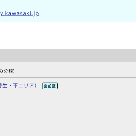
y.kawasaki.jp
の分類）
菅生・平エリア）
宮前区