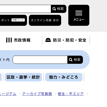
検索
メニュー
トボット
外部リンク
オンライン手続 ほか
市政情報
防災・防犯・安全
検索
イト内
区政・選挙・統計
魅力・みどころ
ュージアム
アーカイブ写真館
菅生・平エリア