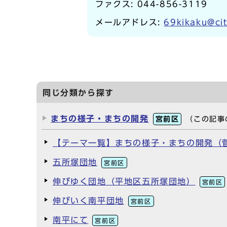
ファクス: 044-856-3119
メールアドレス:
69kikaku@cit
同じ分類から探す
まちの様子・まちの開発
宮前区
（この記事
【テーマ一覧】まちの様子・まちの開発（
五所塚団地
宮前区
伸びゆく団地（平地区五所塚団地）
宮前区
伸びいく南平団地
宮前区
南平にて
宮前区