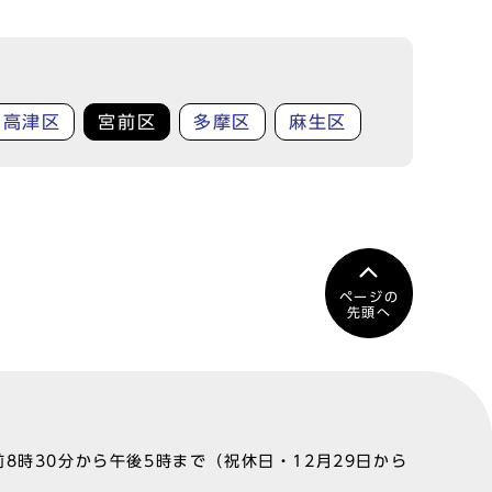
高津区
宮前区
多摩区
麻生区
ページの
先頭へ
8時30分から午後5時まで（祝休日・12月29日から