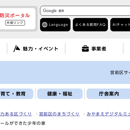
防災ポータル
外部リンク
Language
よくある質問
FAQ
AIチャッ
て
魅力・イベント
事業者
宮前区サ
子育て・教育
健康・福祉
庁舎案内
魅力ある区づくり
宮前区のまちづくり
みやまえデジタルミ
プールができた少年の家