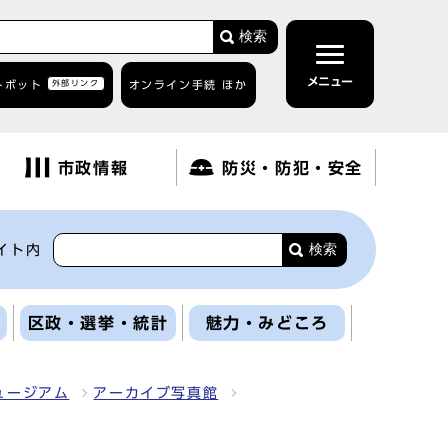
検索
メニュー
トボット
外部リンク
オンライン手続 ほか
市政情報
防災・防犯・安全
検索
イト内
区政・選挙・統計
魅力・みどころ
ュージアム
アーカイブ写真館