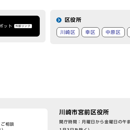
区役所
トボット
外部リンク
川崎区
幸区
中原区
川崎市宮前区役所
開庁時間：月曜日から金曜日の午前
、ご相談
1月3日を除く）