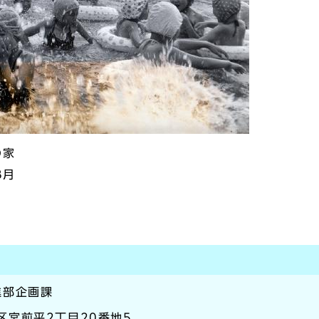
の家
8月
）
進部企画課
前区宮前平2丁目20番地5