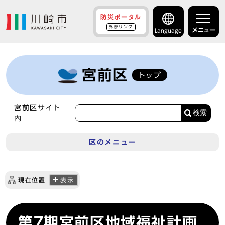
防災ポータル
外部リンク
メニュー
Language
宮前区
トップ
宮前区サイト
検索
内
区のメニュー
現在位置
表示
第7期宮前区地域福祉計画