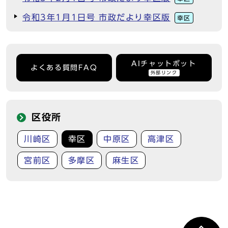
令和3年1月1日号 市政だより幸区版
幸区
AIチャットボット
よくある質問FAQ
外部リンク
区役所
川崎区
幸区
中原区
高津区
宮前区
多摩区
麻生区