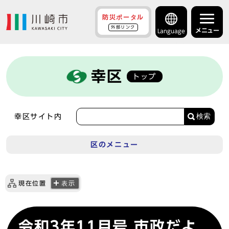
防災ポータル
外部リンク
メニュー
Language
幸区
トップ
検索
幸区サイト内
区のメニュー
現在位置
表示
令和3年11月号 市政だよ