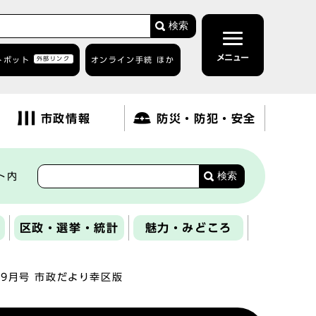
検索
メニュー
トボット
外部リンク
オンライン手続 ほか
市政情報
防災・防犯・安全
検索
ト内
区政・選挙・統計
魅力・みどころ
年9月号 市政だより幸区版