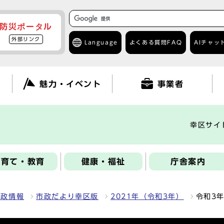
防災ポータル
外部リンク
Language
よくある質問
FAQ
AIチャッ
て
魅力・イベント
事業者
幸区サイ
子育て・教育
健康・福祉
庁舎案内
区政情報
市政だより幸区版
2021年（令和3年）
令和3