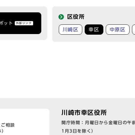
区役所
トボット
外部リンク
川崎区
幸区
中原区
川崎市幸区役所
開庁時間：月曜日から金曜日の午前
、ご相談
1月3日を除く）
休）