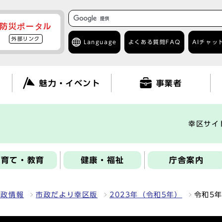
防災ポータル
外部リンク
Language
よくある質問
FAQ
AIチャッ
て
魅力・イベント
事業者
幸区サイ
子育て・教育
健康・福祉
庁舎案内
区政情報
市政だより幸区版
2023年（令和5年）
令和5