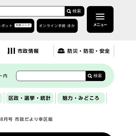
検索
メニュー
トボット
外部リンク
オンライン手続 ほか
市政情報
防災・防犯・安全
検索
ト内
区政・選挙・統計
魅力・みどころ
年8月号 市政だより幸区版