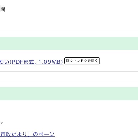
時間
別ウィンドウで開く
(PDF形式, 1.09MB)
す。
「市政だより」のページ