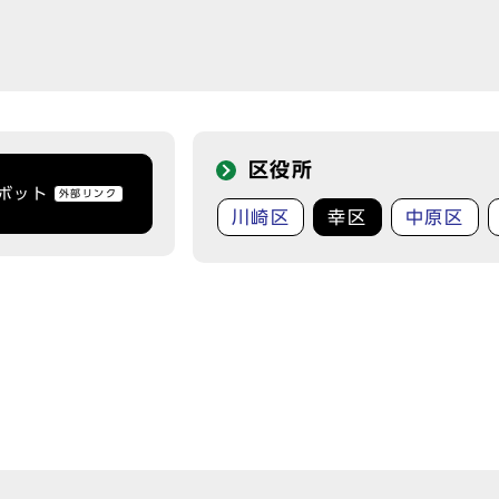
区役所
トボット
外部リンク
川崎区
幸区
中原区