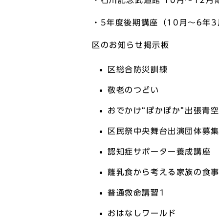
・石川記念武道館 10月～12月
・5年度後期講座（10月～6年3
区のお知らせ掲示板
区総合防災訓練
敬老のつどい
おでかけ“ぽかぽか”出張青
区民祭中央舞台出演団体募
認知症サポーター養成講座
離乳食から考える家族の食
普通救命講習1
おはなしワールド