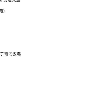
期 武道教室
月）
空子育て広場
集
事