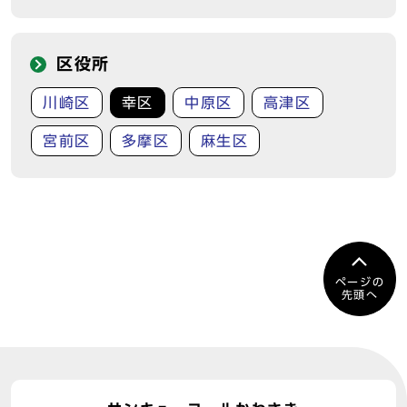
区役所
川崎区
幸区
中原区
高津区
宮前区
多摩区
麻生区
ページの
先頭へ