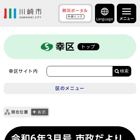
防災ポータル
外部リンク
メニュー
Language
幸区
トップ
検索
幸区サイト内
区のメニュー
現在位置
表示
令和6年3月号 市政だより