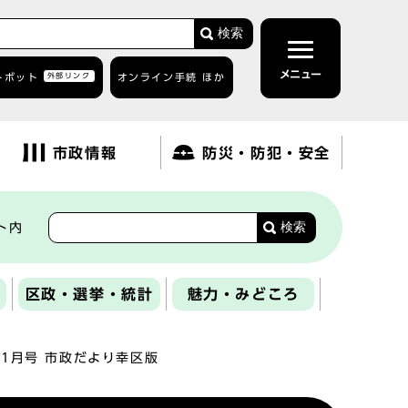
検索
メニュー
トボット
外部リンク
オンライン手続 ほか
市政情報
防災・防犯・安全
検索
ト内
区政・選挙・統計
魅力・みどころ
年1月号 市政だより幸区版