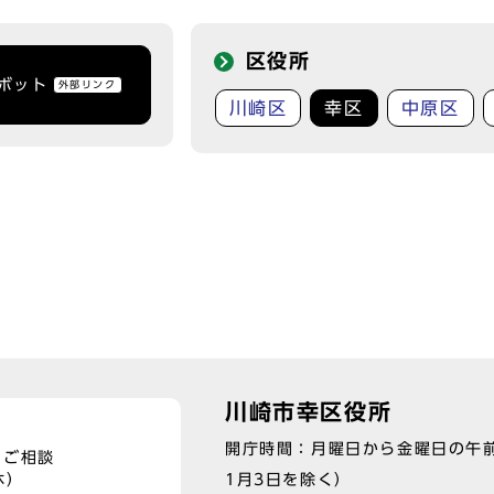
区役所
トボット
外部リンク
川崎区
幸区
中原区
川崎市幸区役所
開庁時間：月曜日から金曜日の午前
、ご相談
1月3日を除く）
休）