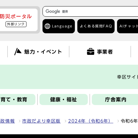
防災ポータル
外部リンク
Language
よくある質問
FAQ
AIチャッ
て
魅力・イベント
事業者
幸区サイ
子育て・教育
健康・福祉
庁舎案内
区政情報
市政だより幸区版
2024年（令和6年）
令和6