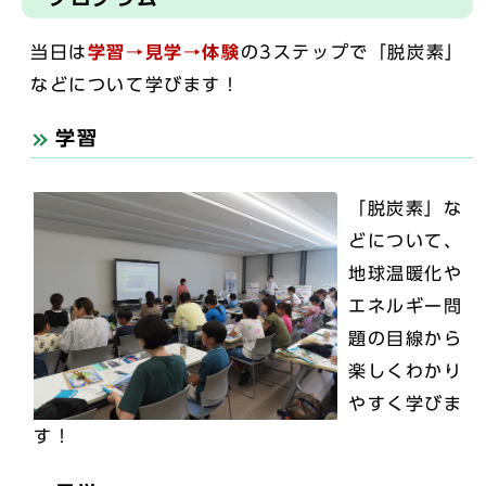
当日は
学習→見学→体験
の3ステップで「脱炭素」
などについて学びます！
学習
「脱炭素」な
どについて、
地球温暖化や
エネルギー問
題の目線から
楽しくわかり
やすく学びま
す！