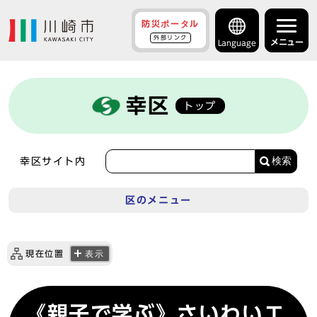
防災ポータル
外部リンク
メニュー
Language
幸区
トップ
検索
幸区サイト内
区のメニュー
現在位置
表示
《親子で学ぶ》さいわいエ