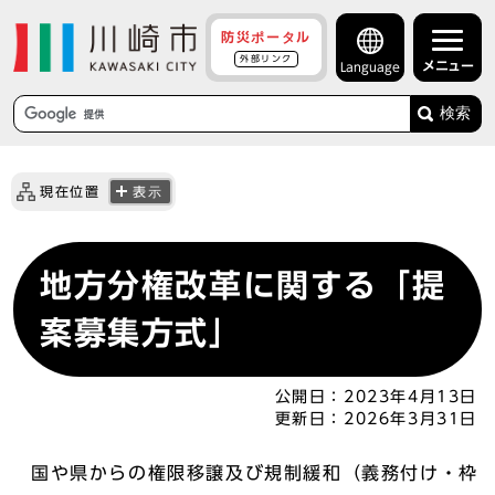
防災ポータル
外部リンク
メニュー
Language
検索
現在位置
表示
地方分権改革に関する「提
案募集方式」
公開日：
2023年4月13日
更新日：
2026年3月31日
国や県からの権限移譲及び規制緩和（義務付け・枠