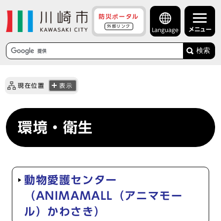
防災ポータル
外部リンク
メニュー
Language
検索
現在位置
表示
環境・衛生
動物愛護センター
（ANIMAMALL（アニマモー
ル）かわさき）