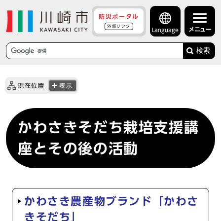
防災ポータル
外部リンク
メニュー
Language
検索
現在位置
表示
かわさきそだち栽培支援講
座とその後の活動
かわさき農産物ブランド「かわさ
きそだち」