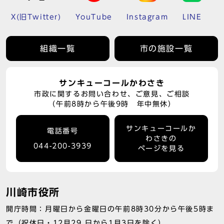
X(旧Twitter)
YouTube
Instagram
LINE
組織一覧
市の施設一覧
サンキューコールかわさき
市政に関するお問い合わせ、ご意見、ご相談
（午前8時から午後9時 年中無休）
サンキューコールか
電話番号
わさきの
044-200-3939
ページを見る
川崎市役所
開庁時間：月曜日から金曜日の午前8時30分から午後5時ま
で（祝休日・12月29 日から1月3日を除く）