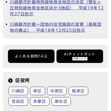
川崎都市計画特別緑地保全地区の決定（菅生ヶ
丘特別緑地保全地区ほか3地区） 平成19年12
月27日告示
川崎都市計画一団地の住宅施設の変更（長尾団
地の廃止） 平成18年12月25日告示
AIチャットボット
よくある質問FAQ
外部リンク
区役所
川崎区
幸区
中原区
高津区
宮前区
多摩区
麻生区