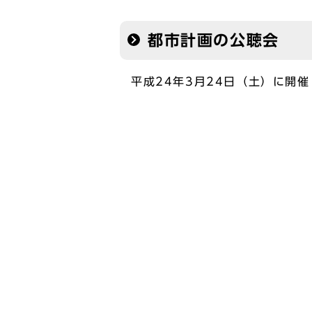
都市計画の公聴会
平成24年3月24日（土）に開
平成24年4月25日（水）から
ルをご覧ください。
添付ファイル
公述意見の要旨と市の考え方(
公述意見の要旨と市の考え方をこ
↓