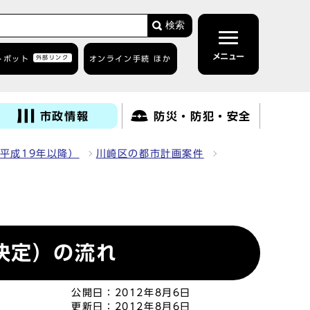
検索
メニュー
トボット
外部リンク
オンライン手続 ほか
市政情報
防災・防犯・安全
平成19年以降）
川崎区の都市計画案件
決定）の流れ
公開日：
2012年8月6日
更新日：
2012年8月6日