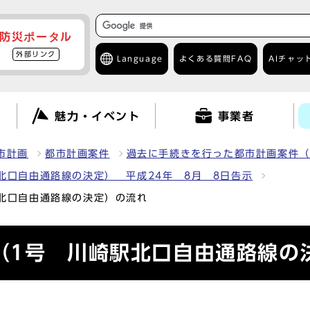
防災ポータル
外部リンク
Language
よくある質問
FAQ
AIチャッ
て
魅力・イベント
事業者
市計画
都市計画案件
過去に手続きを行った都市計画案件（
北口自由通路線の決定） 平成24年 8月 8日告示
北口自由通路線の決定）の流れ
（1号 川崎駅北口自由通路線の