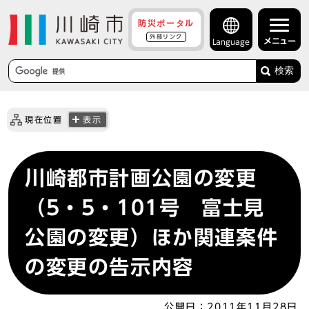
防災ポータル
外部リンク
メニュー
Language
検索
現在位置
表示
川崎都市計画公園の変更
（5・5・101号 富士見
公園の変更）ほか関連案件
の変更の告示内容
公開日：
2011年11月28日