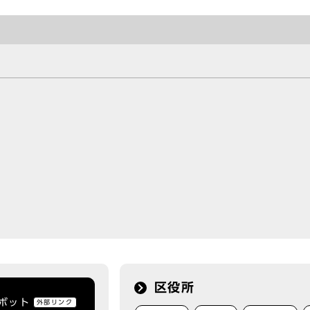
）
区役所
トボット
外部リンク