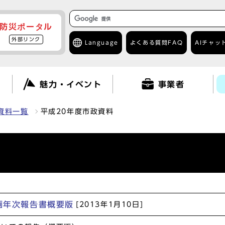
防災ポータル
外部リンク
Language
よくある質問
FAQ
AIチャッ
て
魅力・イベント
事業者
資料一覧
平成20年度市政資料
計画年次報告書概要版
[2013年1月10日]