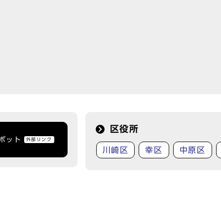
区役所
トボット
外部リンク
川崎区
幸区
中原区