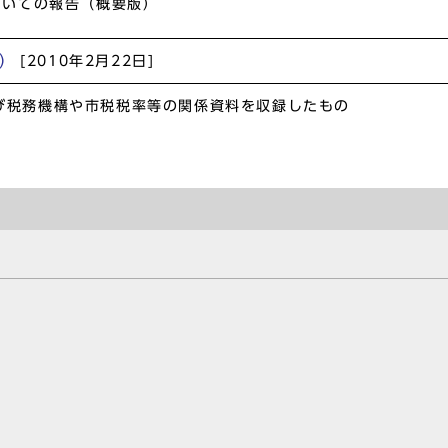
ついての報告（概要版）
版）
[2010年2月22日]
び税務機構や市税税率等の関係資料を収録したもの