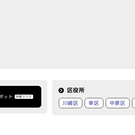
区役所
トボット
外部リンク
川崎区
幸区
中原区