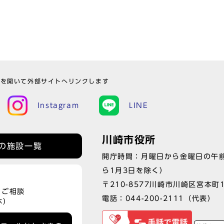
ウを開いて外部サイトへリンクします
Instagram
LINE
川崎市役所
の施設一覧
開庁時間：月曜日から金曜日の午前
ら1月3日を除く）
〒210-8577川崎市川崎区宮本町
、ご相談
電話：
044-200-2111
（代表）
休）