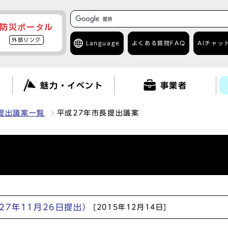
防災ポータル
外部リンク
Language
よくある質問
FAQ
AIチャッ
て
魅力・イベント
事業者
提出議案一覧
平成27年市長提出議案
27年11月26日提出）
[2015年12月14日]