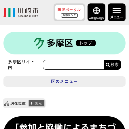
防災ポータル
外部リンク
メニュー
Language
多摩区
トップ
多摩区サイト
検索
内
区のメニュー
現在位置
表示
「参加と協働によるまちづ