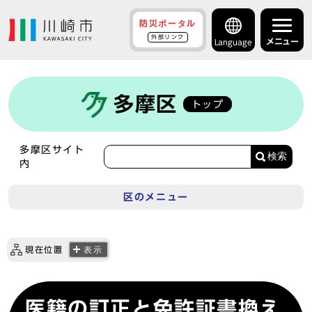
防災ポータル
外部リンク
メニュー
Language
多摩区
トップ
多摩区サイト
検索
内
区のメニュー
現在位置
表示
医籍の訂正と免許証書換え