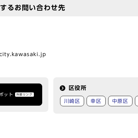
対するお問い合わせ先
ity.kawasaki.jp
区役所
トボット
外部リンク
川崎区
幸区
中原区