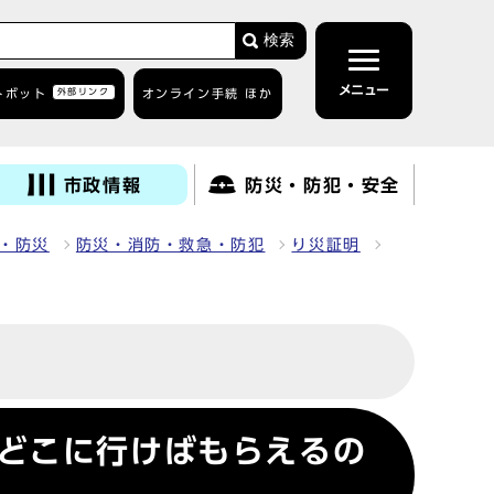
検索
メニュー
トボット
外部リンク
オンライン手続 ほか
市政情報
防災・防犯・安全
・防災
防災・消防・救急・防犯
り災証明
どこに行けばもらえるの