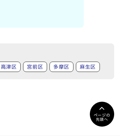
高津区
宮前区
多摩区
麻生区
ページの
先頭へ