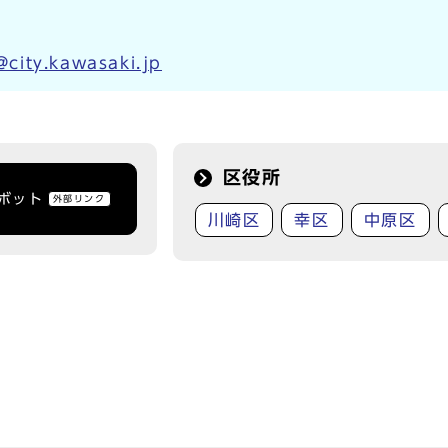
city.kawasaki.jp
区役所
トボット
外部リンク
川崎区
幸区
中原区