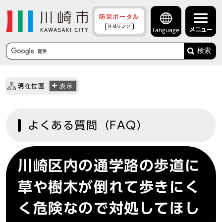
防災ポータル
外部リンク
メニュー
Language
検索
現在位置
表示
よくある質問（FAQ）
川崎区内の通学路の歩道に
草や樹木が倒れて歩きにく
く危険なので対処してほし