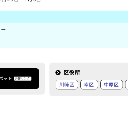
ター
区役所
トボット
外部リンク
川崎区
幸区
中原区