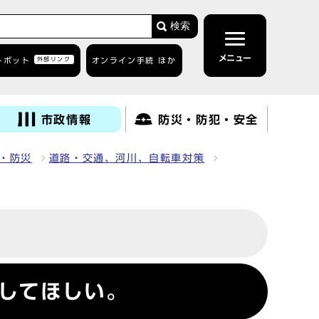
検索
メニュー
トボット
外部リンク
オンライン手続 ほか
市政情報
防災・防犯・安全
・防災
道路・交通、河川、自転車対策
してほしい。