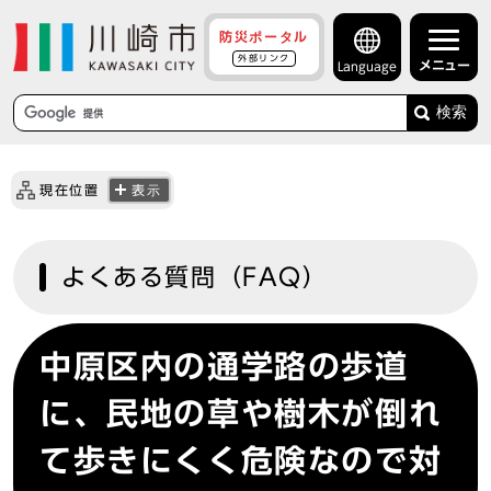
防災ポータル
外部リンク
メニュー
Language
検索
現在位置
表示
よくある質問（FAQ）
中原区内の通学路の歩道
に、民地の草や樹木が倒れ
て歩きにくく危険なので対