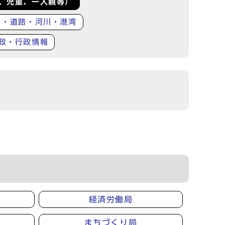
、児童、一人親等）
り・道路・河川・港湾
政・行政情報
経済労働局
まちづくり局