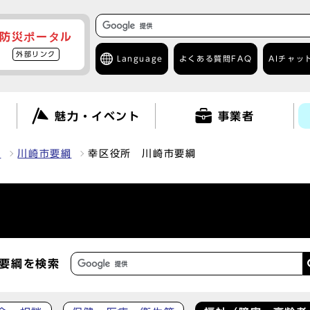
防災ポータル
外部リンク
Language
よくある質問
FAQ
AIチャッ
て
魅力・イベント
事業者
報
川崎市要綱
幸区役所 川崎市要綱
要綱を検索