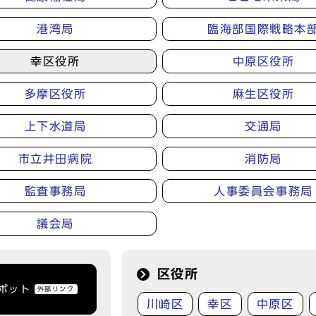
港湾局
臨海部国際戦略本
幸区役所
中原区役所
多摩区役所
麻生区役所
上下水道局
交通局
市立井田病院
消防局
監査事務局
人事委員会事務局
議会局
区役所
トボット
外部リンク
川崎区
幸区
中原区