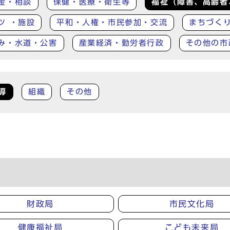
金・相談
保健・医療・衛生等
福祉（障害、高齢者
ツ ・施設
平和・人権・市民参加・交流
まちづく
み・水道・公害
産業経済・勤労者行政
その他の市
導
組織
その他
財政局
市民文化局
健康福祉局
こども未来局