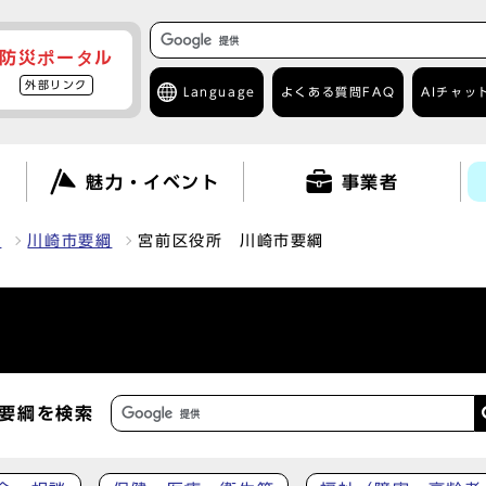
防災ポータル
外部リンク
Language
よくある質問
FAQ
AIチャッ
て
魅力・イベント
事業者
報
川崎市要綱
宮前区役所 川崎市要綱
要綱を検索