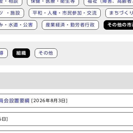
金・相談
保健・医療・衛生等
福祉（障害、高齢者
ツ ・施設
平和・人権・市民参加・交流
まちづく
み・水道・公害
産業経済・勤労者行政
その他の市
導
組織
その他
員会設置要綱
[2026年8月3日]
6日]