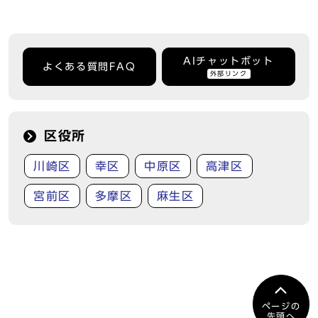
AIチャットボット
よくある質問FAQ
外部リンク
区役所
川崎区
幸区
中原区
高津区
宮前区
多摩区
麻生区
ページの
先頭へ