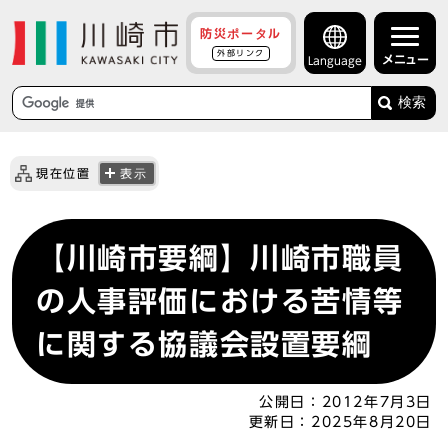
防災ポータル
外部リンク
メニュー
Language
検索
現在位置
表示
【川崎市要綱】川崎市職員
の人事評価における苦情等
に関する協議会設置要綱
公開日：
2012年7月3日
更新日：
2025年8月20日