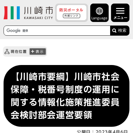
防災ポータル
外部リンク
メニュー
Language
検索
現在位置
表示
【川崎市要綱】川崎市社会
保障・税番号制度の運用に
関する情報化施策推進委員
会検討部会運営要領
公開日：
2023年4月6日