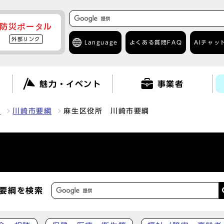
防災ポータル
外部リンク
Language
よくある質問
FAQ
AIチャッ
て
魅力・イベント
事業者
報
川崎市要綱
麻生区役所 川崎市要綱
要綱を検索