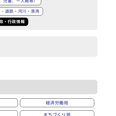
、児童、一人親等）
り・道路・河川・港湾
政・行政情報
経済労働局
まちづくり局