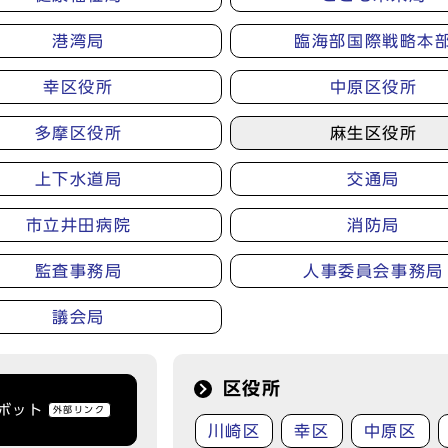
港湾局
臨海部国際戦略本
幸区役所
中原区役所
多摩区役所
麻生区役所
上下水道局
交通局
市立井田病院
消防局
監査事務局
人事委員会事務局
議会局
区役所
トボット
外部リンク
川崎区
幸区
中原区