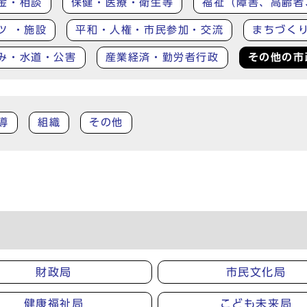
金・相談
保健・医療・衛生等
福祉（障害、高齢者
ツ ・施設
平和・人権・市民参加・交流
まちづく
み・水道・公害
産業経済・勤労者行政
その他の市
導
組織
その他
財政局
市民文化局
健康福祉局
こども未来局