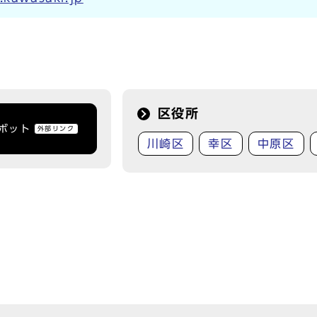
区役所
トボット
外部リンク
川崎区
幸区
中原区