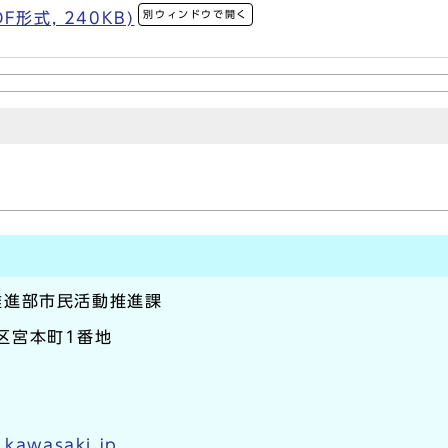
別ウィンドウで開く
形式, 240KB)
推進部市民活動推進課
崎区宮本町1番地
.kawasaki.jp