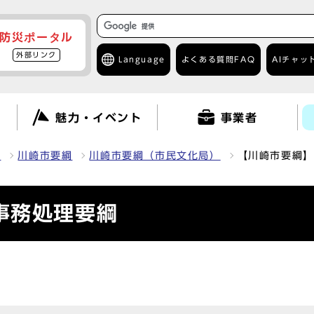
防災ポータル
外部リンク
Language
よくある質問
FAQ
AIチャッ
て
魅力・イベント
事業者
報
川崎市要綱
川崎市要綱（市民文化局）
【川崎市要綱】
事務処理要綱