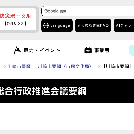
防災ポータル
外部リンク
Language
よくある質問
FAQ
AIチャッ
て
魅力・イベント
事業者
報
川崎市要綱
川崎市要綱（市民文化局）
【川崎市要綱】
総合行政推進会議要綱