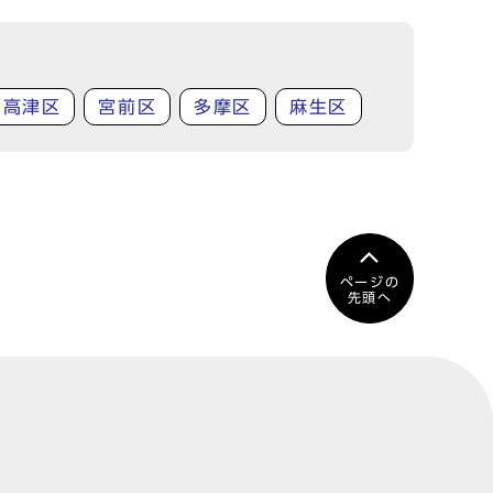
高津区
宮前区
多摩区
麻生区
ページの
先頭へ