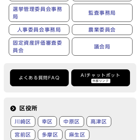
選挙管理委員会事務
監査事務局
局
人事委員会事務局
農業委員会
固定資産評価審査委
議会局
員会
AIチャットボット
よくある質問FAQ
外部リンク
区役所
川崎区
幸区
中原区
高津区
宮前区
多摩区
麻生区