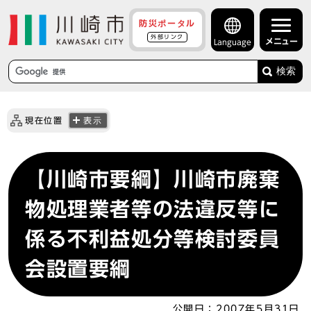
防災ポータル
外部リンク
メニュー
Language
検索
現在位置
表示
【川崎市要綱】川崎市廃棄
物処理業者等の法違反等に
係る不利益処分等検討委員
会設置要綱
公開日：
2007年5月31日